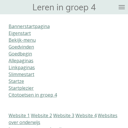
Leren in groep 4
Ga
direct
naar
Bannerstartpagina
de
Eigenstart
hoofdinhoud
Bekijk-menu
Goedvinden
Goedbegin
Allepaginas
Linkpaginas
Slimmestart
Startze
Startplezier
Citotoetsen in groep 4
Website 1
Website 2
Website 3
Website 4
Websites
over onderwijs